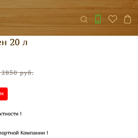
н 20 л
12850 руб.
1 КЛИК
тности !
ортной Компании !